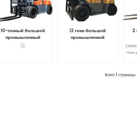
12 тонн большой
10-тонный большой
2
промышленной
промышленный
погрузчики с боковой
дизельный вилочный
д
{}
Серия 
сменой
погрузчик с зажимом
тонн 
двиг
емко
Прочитайте Больше
Прочитайте Больше
П
Двиг
1
Всего
страницы
Isuzu
S4S 
(ду
пн
сп
Сп
Сп
е