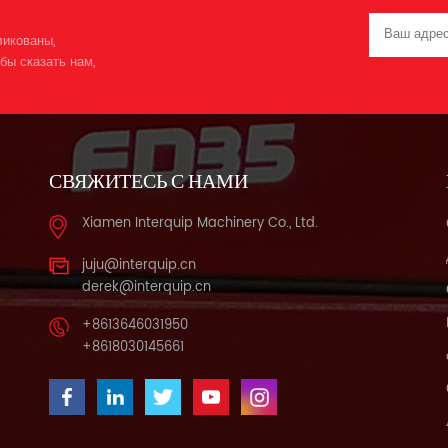
Max.D
кН 
ликованы,
(F
бы сказать нам,
Бесп
мм 1
2150
(с в
шир
СВЯЖИТЕСЬ С НАМИ
вы
Разм
Xiamen Interquip Machinery Co., Ltd.
1220
(пон
juju@interquip.cn
Ба
derek@interquip.cn
емк
грузо
+8613646031950
спосо
+8618030145661
Л 70 
Mitsu
S4S
к
3