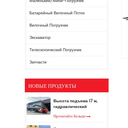
Маленький/мини-Погрузчик
Батарейный Вилочный Поток
Вилочный Погрузчик
Экскаватор
Телескопический Погрузчик
Запчасти
НОВЫЕ ПРОДУКТЫ
Высота подъема 17 м,
гидравлический
телескопический
Прочитайте Больше
вилочный погрузчик, 5
тонн, телескопический