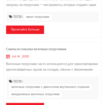
нагрузку на погрузчики — инструменты, которые создают наше
богатство. Вот несколько советов по зимнему обслуживанию
мини-погрузчики Приходите...
ТЕГИ :
мини-погрузчики
Прочитайте Больше
Советы по покупке вилочных погрузчиков
Jul 14 , 2025
Вилочные погрузчики часто используются для транспортировки
крупногабаритных грузов на складах, обычно с бензиновыми
двигателями или аккумуляторами. Вот несколько советов по
выбору вилочных погрузчиков...
ТЕГИ :
вилочные погрузчики с двигателем внутреннего сгорания
внедорожные вилочные погрузчики