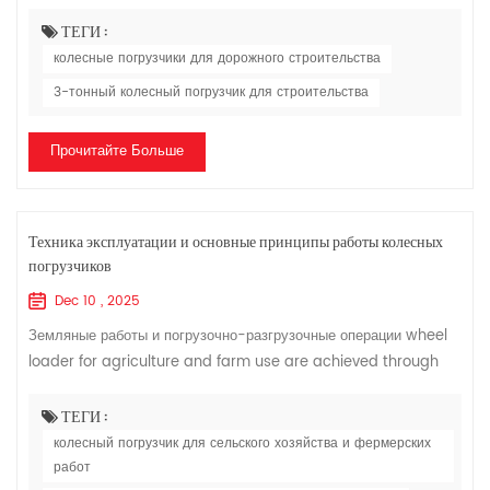
railways, buildings, hydropower, ports, and mines. It is
primarily used for shoveling...
ТЕГИ :
колесные погрузчики для дорожного строительства
3-тонный колесный погрузчик для строительства
Прочитайте Больше
Техника эксплуатации и основные принципы работы колесных
погрузчиков
Dec 10 , 2025
Земляные работы и погрузочно-разгрузочные операции wheel
loader for agriculture and farm use are achieved through
the movement of its working device. The operating
essentials for a wheel loader are as...
ТЕГИ :
колесный погрузчик для сельского хозяйства и фермерских
работ