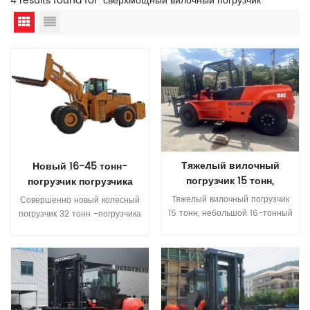
4 results found for "сверхмощный вилочный погрузчик"
Тяжелый вилочный
Новый 16-45 тонн-
погрузчик 15 тонн,
погрузчик погрузчика
небольшой 16-тонный
Тяжелый вилочный погрузчик
Совершенно новый колесный
дизельный вилочный
15 тонн, небольшой 16-тонный
погрузчик 32 тонн -погрузчика
погрузчик
дизельный вилочный погрузчик
Особенность: 1. Механизм Z-
Технические характеристики
образной связи,
вилочного погрузчика
Прочитайте Больше
разработанный специально
Прочитайте Больше
грузоподъемностью 15 тонн
для условий работы камня,
Элемент CPCD160（C）
обладает высокой силой
Функции Номинальная
прорыва и загрузкой, а