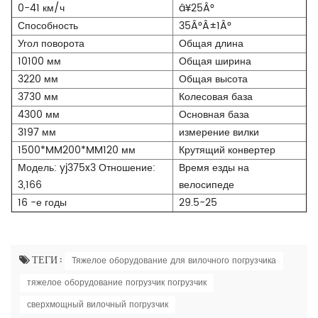
0-41 км/ч
â¥25Â°
Способность
35Â°Â±1Â°
Угол поворота
Общая длина
10100 мм
Общая ширина
3220 мм
Общая высота
3730 мм
Колесовая база
4300 мм
Основная база
3197 мм
измерение вилки
1500*MM200*MM120 мм
Крутящий конвертер
Модель: yj375x3 Отношение:
Время езды на
3,166
велосипеде
16 -е годы
29.5-25
ТЕГИ :
Тяжелое оборудование для вилочного погрузчика
тяжелое оборудование погрузчик погрузчик
сверхмощный вилочный погрузчик