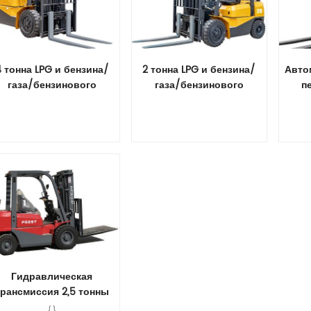
4 тонна LPG и бензина/
2 тонна LPG и бензина/
Авто
газа/бензинового
газа/бензинового
п
погрузчика с зажимом
погрузчика с боковым
с
блока
сдвигом
бенз
ви
Прочитайте Больше
Прочитайте Больше
П
Гидравлическая
трансмиссия 2,5 тонны
LPG и бензин/газ/