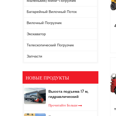
Маленький/мини-Погрузчик
Батарейный Вилочный Поток
Вилочный Погрузчик
Экскаватор
Телескопический Погрузчик
Запчасти
НОВЫЕ ПРОДУКТЫ
Высота подъема 17 м,
гидравлический
телескопический
Прочитайте Больше
вилочный погрузчик, 5
тонн, телескопический