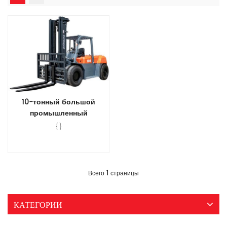
10-тонный большой
промышленный
дизельный вилочный
{}
погрузчик с зажимом
Прочитайте Больше
1
Всего
страницы
КАТЕГОРИИ