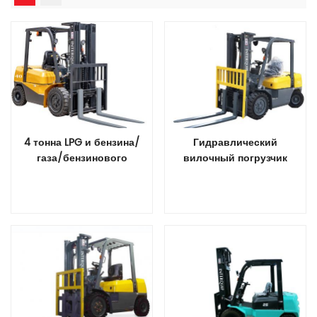
4 тонна LPG и бензина/
Гидравлический
газа/бензинового
вилочный погрузчик
погрузчика с зажимом
грузоподъемностью 3,5
блока
тонны с
дополнительным
навесным
Прочитайте Больше
Прочитайте Больше
оборудованием