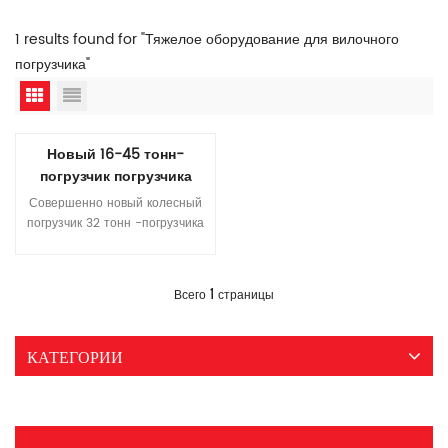
1 results found for "Тяжелое оборудование для вилочного
погрузчика"
Новый 16-45 тонн-
погрузчик погрузчика
Совершенно новый колесный
погрузчик 32 тонн -погрузчика
Особенность: 1. Механизм Z-
образной связи,
разработанный специально
Прочитайте Больше
1
Всего
страницы
для условий работы камня,
обладает высокой силой
прорыва и загрузкой, а
КАТЕГОРИИ
классическая структура
двойного рокера обеспечивает
широкий эксплуатационный
вид. 2. Расширенная колесная
база и колеса колеса и