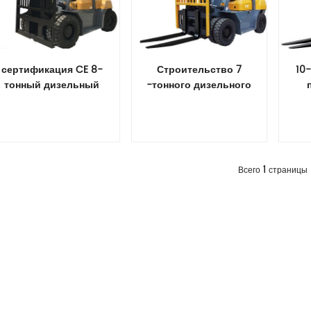
сертификация CE 8-
Строительство 7
10
тонный дизельный
-тонного дизельного
вилочный погрузчик
вилочного погрузчика
диз
пог
Прочитайте Больше
Прочитайте Больше
П
1
Всего
страницы