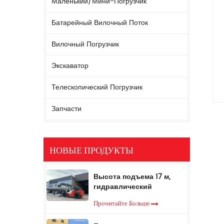
Маленький/мини-Погрузчик
Батарейный Вилочный Поток
Вилочный Погрузчик
Экскаватор
Телескопический Погрузчик
Запчасти
НОВЫЕ ПРОДУКТЫ
Высота подъема 17 м,
гидравлический
телескопический
Прочитайте Больше
вилочный погрузчик, 5
тонн, телескопический