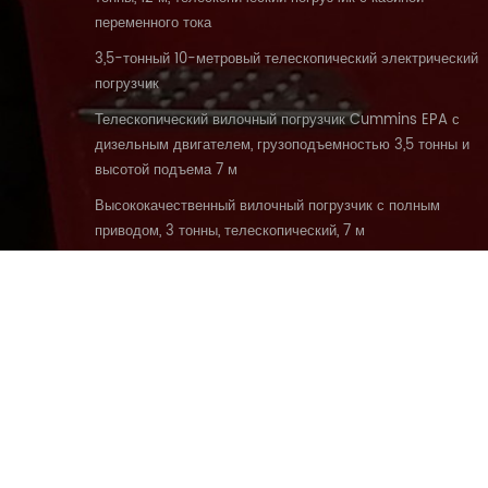
Г
переменного тока
3,5-тонный 10-метровый телескопический электрический
В
погрузчик
Телескопический вилочный погрузчик Cummins EPA с
в
дизельным двигателем, грузоподъемностью 3,5 тонны и
высотой подъема 7 м
Высококачественный вилочный погрузчик с полным
2
приводом, 3 тонны, телескопический, 7 м
ДОМ
ТОВАРЫ
О
т
© авто
п
1