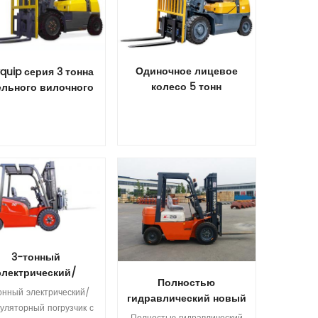
Одиночное лицевое
rquip серия 3 тонна
колесо 5 тонн
ельного вилочного
дизельного вилочного
погрузчика
погрузчика
Прочитайте Больше
рочитайте Больше
3-тонный
электрический/
Полностью
ккумуляторный
онный электрический/
гидравлический новый
погрузчик с
муляторный погрузчик с
2-тонный дизельный