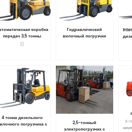
втоматическая коробка
Гидравлический
Inte
передач 3,5 тонны
вилочный погрузчик
диз
сжиженный газ и
грузоподъемностью 3,5
{}
ензин/газ/бензиновый
тонны с
вилочный погрузчик
дополнительным
навесным
оборудованием
Прочитайте Больше
Прочитайте Больше
П
4 тонна дизельного
а
3-т
2,5-тонный
илочного погрузчика с
акку
электропогрузчик с
гидравлической