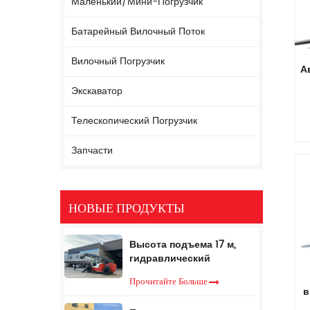
Маленький/мини-Погрузчик
Батарейный Вилочный Поток
Вилочный Погрузчик
А
Экскаватор
б
Телескопический Погрузчик
Запчасти
НОВЫЕ ПРОДУКТЫ
Высота подъема 17 м,
гидравлический
телескопический
Прочитайте Больше
вилочный погрузчик, 5
в
тонн, телескопический