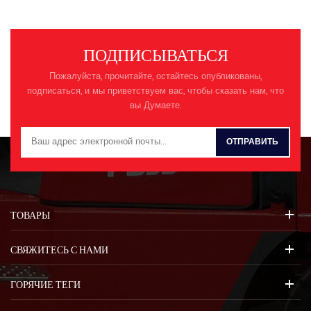
выносливость. — Приводной
двигатель расположен
горизонтально, а аккумулятор
ПОДПИСЫВАТЬСЯ
утоплен в днище
транспортного средства для
Пожалуйста, прочитайте, остайтесь опубликованы,
улучшения устойчивости
подписаться, и мы приветствуем вас, чтобы сказать нам, что
движения. — Для повышения
вы Думаете.
эффективности работы и
улучшения способности
преодолевать подъемы
используется узел ведущего
моста с высоким
передаточным числом. снизить
потребление энергии и
уровень шума —Новый
ТОВАРЫ
большой светодиодный
прибор с хорошим обзором,
СВЯЖИТЕСЬ С НАМИ
интуитивно понятное
считывание показаний,
удобный интерфейс «человек-
ГОРЯЧИЕ ТЕГИ
машина» — Эргономичное
сиденье с защитой от