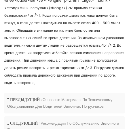
wheel-loader-with-tier-ii-engine_p42.html" target="_blank">
<strong>Мини-погрузчик</strong></ a> правила техники
безопасности<br /> 1. Когда погрузчик движется, ковш должен быть
втянут, а ковш должен находиться на высоте около 400 ~ 500 мм от
земли. Обращайте внимание на наличие блокпостов или
высоковольтных линий во время движения. За исключением указанного
водителя, никаким другим людям не разрешается ездить.<br /> 2. Во
время движения погрузчика избегайте резкого изменения направления
движения. При движении ковша с поднятым грузом не допускается
делать резкие повороты и резко тормозить.<br /> 3. Погрузчик должен
соблюдать правила дорожного движения при движении по дороге,
водить осторожно,
ПРЕДЫДУЩИЙ :
Основные Материалы По Техническому
Обслуживанию Для Водителей Вилочных Погрузчиков
СЛЕДУЮЩИЙ :
Рекомендации По Обслуживанию Вилочного