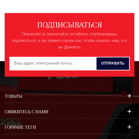
давление МПа 37 流量Поток л/
радиусе мин мм 3400 X
мин 320×2 回转马达
расстояние от свинга в центр
Поворотный двигатель Бренд
до задней части мм 7060
Инлайн HM5X180CHB 工作压
ПОДПИСЫВАТЬСЯ
力Номинальное давление МПа
26,5 行走马达Двигательный
Пожалуйста, прочитайте, остайтесь опубликованы,
двигатель Бренд КИБ
подписаться, и мы приветствуем вас, чтобы сказать нам, что
RT60T/HYUNDAI HT33A 工作压
вы Думаете.
力Номинальное давление МПа
34,3 主控阀Регулирующий
клапан Бренд Инлайн
HVME270B 额
定流量Номинальный расход л/
мин 300 制动形式Тормозная
форма 液压Гидравлический 液
压油Гидравлическое масло 标号
ТОВАРЫ
及用量Модель и дозировка Кг
ХМ046/310 Детали шасси 履带
СВЯЖИТЕСЬ С НАМИ
形式-Форма трека 三齿Три зуба
Ширина колеи ㎜ 600 мм Нет.
трека 件 每侧 49 (Каждая
ГОРЯЧИЕ ТЕГИ
сторона) 履带接地比压Среднее
давление заземления (кПа)