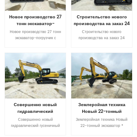
земли (с грузом) мм 310
мин 9 Максимальная степень
требованиям по выбросам
Мин.радиус поворота мм 4700
скалолазания Â° 30
Stage III, что позволяет
Скорость движения (с грузом/
Ковшеопадает сила при
Новое производство 27
Строительство нового
экономить топливо и энергию.
без груза) км/ч 22/30
мощности максимально ISO КН
тонн экскаватор-
производства на заказ 24
Главный насос и главный
Производительность
298 Среднее давление
клапан международного
погрузчик с
тонны гидравлических
Максимальная скорость
заземления КПА 95 Модель
Новое производство 27 тонн экскаватор-погрузчик с гидравлическим гусеничным экскаватором для добычи полезных ископаемых * Высококачественная первоклассная конфигурация ядра Соответствует требованиям двигателя Cummins по выбросам Stage III с превосходной мощностью. Двигатель Isuzu соответствует требованиям по выбросам Stage III, что позволяет экономить топливо и энергию. Главный насос и главный клапан международного бренда Гидравлические компоненты мировых брендов обеспечивают высокую надежность гидравлической системы. * Повышенная надежность и долговечность Повышенная надежность и долговечность Прочный, высокопрочный корпус Усиленные детали конструкции стрелы, рукояти и ковша. * Более согласованный комфорт Бесшумная, удобная и очень жесткая новая кабина Цветной ЖК-монитор для удобного мониторинга и обслуживания. Доступно несколько режимов работы Технические характеристики МОДЕЛЬ Единица ITQ 270.9LC Эксплуатационная масса Тонна 27,5 Емкость ковша м³ 1.3 Инженерная модель 康明斯QSB7.0 Номинальная мощность кВт/об/мин 169/2050 Объем топливного бака л 420 Скорость путешествия км/ч 4,1/2,5 Скорость поворота об/мин 10,5 Максимальная степень подъема ° 70 Усилие копания ковша при максимальной мощности ISO КН 172 Среднее давление заземления КНА 56 Модель гидравлического насоса КПМ К3В112ДТ Максимальный поток л/мин 228*2 Установочное давление МПа 37,3 Объем гидробака л 246 Общая длина мм 10000 B Общая ширина мм 3190 C Общая высота ( до верха стрелы ) мм 3325 D Общая высота ( до верха кабины ) мм 3220 E Дорожный просвет противовеса мм 1080 Ф Мин. Дорожный просвет мм 520 G Радиус поворота хвоста мм 2910 H Длина заземления мм 3715 J Длина гусеницы мм 4625 K Ширина колеи мм 2590 L ширина следа мм 3190 Ширина башмака M- гусеницы мм 600 N Ширина проигрывателя мм 2700 О Макс. высота копания мм 9310 П Макс. высота разгрузки мм 6440 Q Макс. глубина копания мм 6875 Р Макс. глубина копания вертикальной стены мм 5860 С Макс. глубина копания для горизонтальной плоскости 2,5 м. мм 6680 Т Макс. копать мм 10170 U Макс. вылет копания на уровне земли мм 9990 В Мин. радиус поворота мм 3975 Вт Макс. высота при минимальном радиусе поворота мм 7835 X Расстояние от центра поворота до задней части мм 2910 Z Высота противовеса мм 2165
Строительство нового производства на заказ 24 тонны гидравлических карьерных экскаваторов * Высококачественная первоклассная конфигурация ядра Соответствует требованиям двигателя Cummins по выбросам Stage III с превосходной мощностью. Двигатель Isuzu соответствует требованиям по выбросам Stage III, что позволяет экономить топливо и энергию. Главный насос и главный клапан международного бренда Гидравлические компоненты мировых брендов обеспечивают высокую надежность гидравлической системы. * Повышенная надежность и долговечность Повышенная надежность и долговечность Прочный, высокопрочный корпус Усиленные детали конструкции стрелы, рукояти и ковша. * Более согласованный комфорт Бесшумная, удобная и очень жесткая новая кабина Цветной ЖК-монитор для удобного мониторинга и обслуживания. Доступно несколько режимов работы Технические характеристики МОДЕЛЬ Единица ИТК 240,9 Эксплуатационная масса Тонна 24 Емкость ковша м³ 1.2 Инженерная модель 康明斯QSB7.0 Номинальная мощность кВт/об/мин 142/1950 Объем топливного бака л 420 Скорость путешествия км/ч 5,2/3,5 Скорость поворота об/мин 11 Максимальная степень подъема ° 70 Усилие копания ковша при максимальной мощности ISO КН 172 Среднее давление заземления КНА 49,4 Модель гидравлического насоса КПМ К3В112ДТ Максимальный поток л/мин 228x2 Установочное давление МПа 37 Объем гидробака л 246 Общая длина мм 9850 B Общая ширина мм 2980 C Общая высота ( до верха стрелы ) мм 3190 D Общая высота ( до верха кабины ) мм 3120 E Дорожный просвет противовеса мм 1065 Ф Мин. Дорожный просвет мм 440 G Радиус поворота хвоста мм 2810 H Длина заземления мм 3640 J Длина гусеницы мм 4450 K Ширина колеи мм 2380 L ширина следа мм 2980 Ширина башмака M- гусеницы мм 600 N Ширина проигрывателя мм 2700 О Макс. высота копания мм 9310 П Макс. высота разгрузки мм 6440 Q Макс. глубина копания мм 6875 Р Макс. глубина копания вертикальной стены мм 5860 С Макс. глубина копания для горизонтальной плоскости 2,5 м. мм 6680 Т Макс. копать мм 10170 U Макс. вылет копания на уровне земли мм 9990 В Мин. радиус поворота мм 3975 Вт Макс. высота при минимальном радиусе поворота мм 7775 X Расстояние от центра поворота до задней части мм 2810 Z Высота противовеса мм 2120
бренда Гидравлические
гидравлическим
карьерных экскаваторов
подъема (с грузом/без груза)
гидравлического насоса В
компоненты мировых брендов
гусеничным
мм/с 240/300 тяга КН 120
соответствии V90N230DP
обеспечивают высокую
преодолеваемый подъем (с
Максимальный поток L/мин
экскаватором для
надежность гидравлической
грузом/без груза) % 20/22
414x2 Установка давления
Прочитайте Больше
Прочитайте Больше
добычи полезных
системы. * Повышенная
Ведущий тормоз
МПА 37 Объем
ископаемых
надежность и долговечность
Гидравлический зажимной диск
гидравлического резервуара
Повышенная надежность и
Двигатель Марка/модель
Л 480 А Общая длина мм
долговечность Прочный,
двигателя Ючай Двигатель
13180 Беременный Общая
высокопрочный корпус
YJ6J150-T301 Номинальная
ширина мм 3340 В Общая
Усиленные детали конструкции
выходная мощность 110(кВт)
высота ï¼на вершину стрелы
стрелы, рукояти и ковша. *
Номер цилиндра 6 Другие
ï¼ мм 3780 Дюймовый Общая
Более согласованный комфорт
Совершенно новый
Землеройная техника
Шестерни трансмиссии
высота ï¼на вершину кабины
Бесшумная, удобная и очень
(передние/задние) 2/1
гидравлический
ï¼ мм 3280 Эн Проницаемый
Новый 22-тонный
жесткая новая кабина Цветной
Подробнее
заземление мм 1300 Фон Мин
гусеничный экскаватор
экскаватор
Совершенно новый гидравлический гусеничный экскаватор 22,8 тонны, 133 кВт * Высококачественная первоклассная конфигурация ядра Соответствует требованиям двигателя Cummins по выбросам Stage III с превосходной мощностью. Двигатель Isuzu соответствует требованиям по выбросам Stage III, что позволяет экономить топливо и энергию. Главный насос и главный клапан международного бренда Гидравлические компоненты мировых брендов обеспечивают высокую надежность гидравлической системы. * Повышенная надежность и долговечность Повышенная надежность и долговечность Прочный, высокопрочный корпус Усиленные детали конструкции стрелы, рукояти и ковша. * Более согласованный комфорт Бесшумная, удобная и очень жесткая новая кабина Цветной ЖК-монитор для удобного мониторинга и обслуживания. Доступно несколько режимов работы Технические характеристики МОДЕЛЬ Единица ИТК 220,9 Эксплуатационная масса Тонна 22,8 Емкость ковша м³ 1.0 Инженерная модель 五十铃4HK1X 康明斯QSB7.0 Номинальная мощность кВт/об/мин 133/2000 124/1800 Объем топливного бака л 420 Скорость путешествия км/ч 5,2/3,5 Скорость поворота об/мин 11,5 Максимальная степень подъема ° 70 Усилие копания ковша при максимальной мощности ISO КН 157 Среднее давление заземления КНА 46,5 Модель гидравлического насоса ИнЛайн V90N130 КПМ 3В112ДТ Максимальный поток л/мин 250*2 228*2 Установочное давление МПа 37 Объем гидробака л 246 Общая длина мм 9560 B Общая ширина мм 2980 C Общая высота ( до верха стрелы ) мм 3040 D Общая высота ( до верха кабины ) мм 3120 E Дорожный просвет противовеса мм 1065 Ф Мин. Дорожный просвет мм 466 G Радиус поворота хвоста мм 2720 H Длина заземления мм 3445 J Длина гусеницы мм 4260 K Ширина колеи мм 2380 L ширина следа мм 2980 Ширина башмака M- гусеницы мм 600 N Ширина проигрывателя мм 2700 О Макс. высота копания мм 9275 П Макс. высота разгрузки мм 6560 Q Макс. глубина копания мм 6515 Р Макс. глубина копания вертикальной стены мм 5915 С Макс. глубина копания для горизонтальной плоскости 2,5 м. мм 6380 Т Макс. копать мм 9865 U Макс. вылет копания на уровне земли мм 9680 В Мин. радиус поворота мм 3630 Вт Макс. высота при минимальном радиусе поворота мм 7670 X Расстояние от центра поворота до задней части мм 2720
Землеройная техника Новый 22-тонный экскаватор * Высококачественная первоклассная конфигурация ядра Двигатели Yanmar соответствуют требованиям по выбросам Stage III, экономя энергию и топливо. Главный насос и главный клапан международного бренда Гидравлические компоненты мировых брендов обеспечивают высокую надежность гидравлической системы. * Повышенная надежность и долговечность. Прочный, высокопрочный корпус Усиленные детали конструкции стрелы, рукояти и ковша. * Более согласованный комфорт Новая кабина повышенной жесткости, тихая и комфортная. Цветной ЖК-монитор для удобного мониторинга и обслуживания. Доступно несколько режимов работы Технические характеристики МОДЕЛЬ Единица ИТК 215,9 Эксплуатационная масса Тонна 22,5 Емкость ковша м³ 0,93 Инженерная модель 三菱4M50 Номинальная мощность кВт/об/мин 118/2000 Объем топливного бака л 420 Скорость путешествия км/ч 5,2/3,5 Скорость поворота об/мин 11,5 Максимальная степень подъема ° 70 Усилие копания ковша при максимальной мощности ISO КН 157 Среднее давление заземления КНА 48 Модель гидравлического насоса ИнЛайн V90N130 Максимальный поток л/мин 222*2 Установочное давление МПа 37 Объем гидробака л 246 Общая длина мм 9560 B Общая ширина мм 2980 C Общая высота ( до верха стрелы ) мм 3040 D Общая высота ( до верха кабины ) мм 3120 E Дорожный просвет противовеса мм 1065 Ф Мин. Дорожный просвет мм 466 G Радиус поворота хвоста мм 2720 H Длина заземления мм 3260 J Длина гусеницы мм 4060 K Ширина колеи мм 2380 L ширина следа мм 2980 Ширина башмака M- гусеницы мм 600 N Ширина проигрывателя мм 2700 О Макс. высота копания мм 9275 П Макс. высота разгрузки мм 6560 Q Макс. глубина копания мм 6515 Р Макс. глубина копания вертикальной стены мм 5915 С Макс. глубина копания для горизонтальной плоскости 2,5 м. мм 6380 Т Макс. копать мм 9865 U Макс. вылет копания на уровне земли мм 9680 В Мин. радиус поворота мм 3630 Вт Макс. высота при минимальном радиусе поворота мм 7670 X Расстояние от центра поворота до задней части мм 2720 Z Высота противовеса мм 2120 А1 Длина заземления (при транспортировке) мм
ЖК-монитор для удобного
наземный просвет 720 мм
22,8 тонны, 133 кВт
мониторинга и обслуживания.
Глин Радиус свинга хвоста
Доступно несколько режимов
4850 мм ЧАС Отслеживать