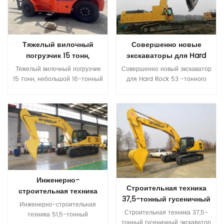
Тяжелый вилочный
Совершенно новые
погрузчик 15 тонн,
экскаваторы для Hard
небольшой 16-тонный
Rock 53 -тонного
Тяжелый вилочный погрузчик
Совершенно новый экскаватор
дизельный вилочный
оборудования для
15 тонн, небольшой 16-тонный
для Hard Rock 53 -тонного
погрузчик
тяжелого труда
дизельный вилочный погрузчик
оборудования для тяжелого
Технические характеристики
труда *Высококачественная
вилочного погрузчика
Прочитайте Больше
конфигурация первоклассного
Прочитайте Больше
грузоподъемностью 15 тонн
ядра Двигатели Isuzu
Элемент CPCD160（C）
соответствуют выбросам III
Функции Номинальная
стадии, экономя топливо и
нагрузка Кг 16000 Центр
энергию. Международный
нагрузки мм 600 Колесная
бренд основной насос и
база мм 3250 Масса Масса кг
основной клапан
Инженерно-
18000 Шасси Характеристики
Гидравлические компоненты
Строительная техника
шин: Передние 12.00-20
мирового бренда
строительная техника
37,5-тонный гусеничный
Характеристики шин: задние
обеспечивают высокую
51,5-тонный гусеничный
Инженерно-строительная техника 51,5-тонный гусеничный экскаватор на продажу * Высококачественная первоклассная конфигурация ядра Двигатели Isuzu соответствуют требованиям по выбросам Stage III, что позволяет экономить топливо и энергию. Главный насос и главный клапан международного бренда Гидравлические компоненты мировых брендов обеспечивают высокую надежность гидравлической системы. * Повышенная надежность и долговечность. Прочный, высокопрочный корпус Усиленные детали конструкции стрелы, рукояти и ковша. * Более согласованный комфорт Новая кабина повышенной жесткости, тихая и комфортная. Цветной ЖК-монитор для удобного мониторинга и обслуживания. Различные режимы работы и дополнительные размеры Технические характеристики МОДЕЛЬ Единица ИТК 520,9 Эксплуатационная масса Тонна 51,5 Емкость ковша м³ 2,8-3,6 Инженерная модель ИСУЗУ 6WG1 КУММИНС QSM11 Номинальная мощность кВт/об/мин 300/1800 299/1800 Объем топливного бака л 650 Скорость путешествия км/ч 4,8/3,0 Скорость поворота об/мин 8,6 Максимальная степень подъема ° 70 Усилие копания ковша при максимальной мощности ISO КН 298 Среднее давление заземления КНА 86 Модель гидравлического насоса ИнЛайн V90N230DP К5В212ДПХ Максимальный поток л/мин 414x2 385*2 Установочное давление МПа 37 Объем гидробака л 335 Общая длина мм 11600 B Общая ширина мм 3340 C Общая высота ( до верха стрелы ) мм 4050 D Общая высота ( до верха кабины ) мм 3280 E Дорожный просвет противовеса мм 1300 Ф Мин. Дорожный просвет мм 720 G Радиус поворота хвоста мм 3845 H Длина заземления мм 4360 J Длина гусеницы мм 5390 K Ширина колеи мм 2740 L ширина следа мм 3340 Ширина башмака M- гусеницы мм 600 N Ширина проигрывателя мм 3240 О Макс. высота копания мм 10000 П Макс. высота разгрузки мм 6760 Q Макс. глубина копания мм 6260 Р Макс. глубина копания вертикальной стены мм 5620 С Макс. глубина копания для горизонтальной плоскости 2,5 м. мм 6070 Т Макс. копать мм 10580 U Макс. вылет копания на уровне земли мм 10360 В Мин. радиус поворота мм 4825 Вт Макс. высота при минимальном радиусе поворота мм 9250 X Расстояние от центра поворота до задней части мм 3845 Z Высота противовеса мм
11.00-20 Количество шин,
надежность гидравлической
экскаватор Средний
экскаватор на продажу
Строительная техника 37,5-тонный гусеничный экскаватор Средний экскаватор Строительное оборудование * Высококачественная первоклассная конфигурация ядра Двигатели Isuzu соответствуют требованиям по выбросам Stage III, что позволяет экономить топливо и энергию. Главный насос и главный клапан международного бренда Гидравлические компоненты мировых брендов обеспечивают высокую надежность гидравлической системы. * Повышенная надежность и долговечность. Прочный, высокопрочный корпус Усиленные детали конструкции стрелы, рукояти и ковша. * Более согласованный комфорт Новая кабина повышенной жесткости, тихая и комфортная. Цветной ЖК-монитор для удобного мониторинга и обслуживания. Различные режимы работы и дополнительные размеры Технические характеристики МОДЕЛЬ Единица ИТК 390,9 Эксплуатационная масса Тонна 37,5 Емкость ковша м³ 1,6-1,9 Инженерная модель 五十铃6HK1X Номинальная мощность кВт/об/мин 212/2000 Объем топливного бака л 595 Скорость путешествия км/ч 5,2/3,3 Скорость поворота об/мин 8,5 Максимальная степень подъема ° 70 Усилие копания ковша при максимальной мощности ISO КН 256 Среднее давление заземления КНА 70,8 Модель гидравлического насоса ИнЛайн В90Н180/КПМ К5В160ДТ Максимальный поток л/мин 360x2/320x2 Установочное давление МПа 37 Объем гидробака л 310 Общая длина мм 11150 B Общая ширина мм 3190 C Общая высота （до верха стрелы мм 3280 D Общая высота ( до верха кабины ) мм 3280 E Дорожный просвет противовеса мм 1210 Ф Мин. Дорожный просвет мм 495 G Радиус поворота хвоста мм 3420 H Длина заземления мм 4030 J Длина гусеницы мм 4955 K Ширина колеи мм 2590 L ширина следа мм 3190 Ширина башмака M- гусеницы мм 600 N Ширина проигрывателя мм 2995 год О Макс. высота копания мм 9800 П Макс. высота разгрузки мм 6830 Q Макс. глубина копания мм 6890 Р Макс. глубина копания вертикальной стены мм 6000 С Макс. глубина копания для горизонтальной плоскости 2,5 м. мм 6800 Т Макс. копать мм 10800 U Макс. вылет копания на уровне земли мм 10600 В Мин. радиус поворота мм 4285 Вт Макс. высота при минимальном радиусе поворота мм 8500 X Расстояние от центра поворота до задней части мм 3420 Z Высота противовеса мм 2715 А1 Длина заземления (при транспортировке) мм
передние/задние (диски X-
системы *Большая надежность
экскаватор