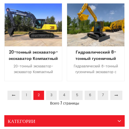
работы Технические
длину заземления 4360 мм
Прочитайте Больше
Прочитайте Больше
характеристики Модель 规格型
Дж Длина трека 5390 мм K
号 ИТК 360,8 斗容Объём
Основной датчик 2740 мм Л
ковша (м3) м³ 1,6/1,8 整机总质
Ширина трека 3340 мм М
量Рабочий вес (Т) кг 35000 油
Ширина обуви 600 мм Не
箱容积 Объем топливного бака
Ширина поворота 3385 мм О
(л) л 595 发动机Двигатель
Максимум 10760 высота
Торговая марка Дунфэн
копания мм П 7400
Cummins 6LTAA8.9 ИСУЗУ
Максимум высота сброса мм
20-тонный экскаватор-
Гидравлический 8-
6HK1X 功率Номинальная
7320 Q. Максимум копание
экскаватор Компактный
тонный гусеничный
мощность (кВт/об/мин) кВт/
глубины 6695 мм Ведущий
экскаватор с большой
экскаватор с деталями
об/мин 242/2000 190,5/2000
20-тонный экскаватор-экскаватор Компактный экскаватор с большой вылетом * Высококачественная первоклассная конфигурация ядра Двигатели Yanmar соответствуют требованиям по выбросам Stage III, экономя энергию и топливо. Главный насос и главный клапан международного бренда Гидравлические компоненты мировых брендов обеспечивают высокую надежность гидравлической системы. * Повышенная надежность и долговечность. Прочный, высокопрочный корпус Усиленные детали конструкции стрелы, рукояти и ковша. * Более согласованный комфорт Новая кабина повышенной жесткости, тихая и комфортная. Цветной ЖК-монитор для удобного мониторинга и обслуживания. Доступно несколько режимов работы Технические характеристики МОДЕЛЬ Единица ИТК 205,9 Эксплуатационная масса Тонна 21,3 Емкость ковша м³ 0,93 Инженерная модель 广康QSB7.0 三菱 4M50 Номинальная мощность кВт/об/мин 124/2000 118/2000 Объем топливного бака л 420 Скорость путешествия км/ч 5,2/3,5 Скорость поворота об/мин 11,5 Максимальная степень подъема ° 70 Усилие копания ковша при максимальной мощности ISO КН 157 Среднее давление заземления КНА 46,5 Модель гидравлического насоса ЭДДИ FMP112APDT КПМ К3В112ДТ Максимальный поток л/мин 215 *2 228*2 Установочное давление МПа 37 Объем гидробака л 246 Общая длина мм 9560 B Общая ширина мм 2780 C Общая высота ( до верха стрелы ) мм 3040 D Общая высота ( до верха кабины ) мм 3120 E Дорожный просвет противовеса мм 1065 Ф Мин. Дорожный просвет мм 466 G Радиус поворота хвоста мм 2720 H Длина заземления мм 3260 J Длина гусеницы мм 4060 K Ширина колеи мм 2180 L ширина следа мм 2780 Ширина башмака M- гусеницы мм 600 N Ширина проигрывателя мм 2700 О Макс. высота копания мм 9275 П Макс. высота разгрузки мм 6560 Q Макс. глубина копания мм 6515 Р Макс. глубина копания вертикальной стены мм 5915 С Макс. глубина копания для горизонтальной плоскости 2,5 м. мм 6380 Т Макс. копать мм 9865 U Макс. вылет копания на уровне земли мм 9680 В Мин. радиус поворота мм 3630 Вт Макс. высота при минимальном радиусе поворота мм 7670 X Расстояние от центра поворота до задней части мм 2720 Z Высота противовеса мм 2120
Гидравлический 8-тонный гусеничный экскаватор с деталями разрывной машины * Высококачественная первоклассная конфигурация ядра Двигатели Yanmar соответствуют требованиям по выбросам Stage III, экономя энергию и топливо. Главный насос и главный клапан международного бренда Гидравлические компоненты мировых брендов обеспечивают высокую надежность гидравлической системы. * Повышенная надежность и долговечность. Прочный, высокопрочный корпус Усиленные детали конструкции стрелы, рукояти и ковша. * Более согласованный комфорт Новая кабина повышенной жесткости, тихая и комфортная. Цветной ЖК-монитор для удобного мониторинга и обслуживания. Доступно несколько режимов работы Технические характеристики МОДЕЛЬ Единица ИТК 80,9 Эксплуатационная масса Тонна 8.2 Емкость ковша м³ 0,32 Инженерная модель ЯНМАР 4TNV98T ЯНМАР 4ТНВ98 Номинальная мощность кВт/об/мин 56,5/2200 46,3/2200 Объем топливного бака л 130 Скорость путешествия км/ч 5,1/2,7 Скорость поворота об/мин 10 Максимальная степень подъема ° 70 Усилие копания ковша при максимальной мощности ISO КН 52 Среднее давление заземления КНА 30 Модель гидравлического насоса Инлайн HP3V80 Максимальный поток л/мин 165 Установочное давление МПа 32 Объем гидробака л 90 Общая длина мм 6100 B Общая ширина мм 2300 C Общая высота ( до верха стрелы ) мм 2515 D Общая высота ( до верха кабины ) мм 2680 E Дорожный просвет противовеса мм 760 Ф Мин. Дорожный просвет мм 380 G Радиус поворота хвоста мм 1755 г. H Длина заземления мм 2150 J Длина гусеницы мм 2760 K Ширина колеи мм 1700 L ширина следа мм 2150 Ширина башмака M- гусеницы мм 450 N Ширина проигрывателя мм 2198 О Макс. высота копания мм 7165 П Макс. высота разгрузки мм 5065 Q Макс. глубина копания мм 4038 Р Макс. глубина копания вертикальной стены мм 3505 С Макс. глубина копания для горизонтальной плоскости 2,5 м. мм 3680 Т Макс. копать мм 6330 U Макс. вылет копания на уровне земли мм 6180 В Мин. радиус поворота мм 1795 г. Вт Макс. высота при минимальном радиусе поворота мм 5500 X Расстояние от центра поворота до задней части мм 1755 г. Z Высота противовеса мм 1725 г.
Максимум 7150 Глубина
вылетом
разрывной машины
进气方式Режим всасывания 涡
вертикальной стены копания
轮增压С турбонаддувом 燃油系
мм С 11660 Максимум глубина
统工作方式Режим топливной
копания для горизонтальной
системы 直喷Прямой впрыск 排
Прочитайте Больше
Прочитайте Больше
плоскости 2,5 м мм 11440 Т
放标准Стандарт выбросов 欧
1
2
3
4
5
6
7
Максимум копание
ⅡЕвро II 底盘Шасси 驱动方式
досягаемости 4825 мм U
7
Всего
страницы
Режим вождения 液压
Max.Digging достигает уровня
Гидравлический 主泵Основной
земли 9250 мм V. 4850 Мин
насос Бренд КПМ К5В160ДТ
Радиус свинга мм 2860 W.
КАТЕГОРИИ
额定压力Номинальное
Максимум 6820 высота в