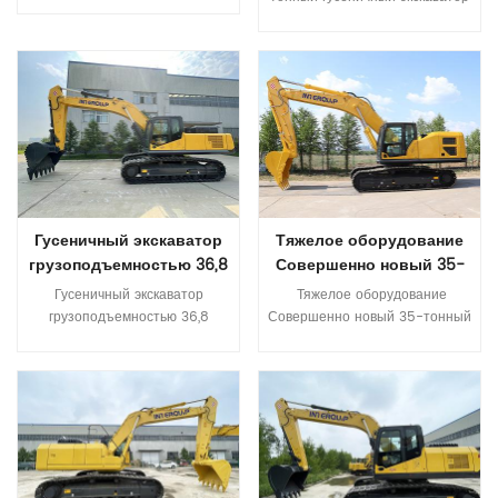
dreve) 4/2
и долговечность Прочный,
Строительное
Протектор:Передний мм 1680
высокий тел Усиленная бум,
оборудование
Прочитайте Больше
Протектор:Задний мм 1760
палка и конструкционные
Прочитайте Больше
Размеры Угол наклона мачты/
детали ведра *Более
каретки (вперед/назад)
скоординированный комфорт
Градус(°) 6/12 Высота мачты
Очень жесткая новая кабина,
(опускание вил) мм 2990
тихая и удобная Цветный ЖК
Высота подъема мачты мм
-монитор для удобного
3000 Макс.высота мм 4450
мониторинга и обслуживания
высота до защитного шлема
Различные рабочие режимы и
(высота до кабины) мм 2780
дополнительные размеры
Гусеничный экскаватор
Тяжелое оборудование
Общая высота (с вилами) мм
Спецификации МОДЕЛЬ
грузоподъемностью 36,8
Совершенно новый 35-
6660 Передняя вертикальная
Единица ITQ 560.9 Двойная
тонны Экскаватор с
тонный тяжелый
Гусеничный экскаватор грузоподъемностью 36,8 тонны Экскаватор с ковшом емкостью 1,6-1,8 куб. м с резиновой гусеницей * Высококачественная первоклассная конфигурация ядра Соответствует требованиям двигателя Cummins по выбросам Stage III с превосходной мощностью. Двигатель Isuzu соответствует требованиям по выбросам Stage III, что позволяет экономить топливо и энергию. Главный насос и главный клапан международного бренда Гидравлические компоненты мировых брендов обеспечивают высокую надежность гидравлической системы. * Повышенная надежность и долговечность Повышенная надежность и долговечность Прочный, высокопрочный корпус Усиленные детали конструкции стрелы, рукояти и ковша. * Более согласованный комфорт Бесшумная, удобная и очень жесткая новая кабина Цветной ЖК-монитор для удобного мониторинга и обслуживания. Доступно несколько режимов работы Технические характеристики МОДЕЛЬ Единица ИТК 385,9 Эксплуатационная масса Тонна 36,8 Емкость ковша м³ 1,6-1,8 Инженерная модель 五十铃6HK1X Номинальная мощность кВт/об/мин 212/2000 Объем топливного бака л 595 Скорость путешествия км/ч 5,2/3,3 Скорость поворота об/мин 8,5 Максимальная степень подъема ° 70 Усилие копания ковша при максимальной мощности ISO КН 256 Среднее давление заземления КНА 70,8 Модель гидравлического насоса ИнЛайн В90Н180/КПМ К5В160ДТ Максимальный поток л/мин 360x2/320x2 Установочное давление МПа 37 Объем гидробака л 310 Общая длина мм 11150 B Общая ширина мм 3190 C Общая высота ( до верха стрелы ) мм 3280 D Общая высота ( до верха кабины ) мм 3280 E Дорожный просвет противовеса мм 1210 Ф Мин. Дорожный просвет мм 495 G Радиус поворота хвоста мм 3420 H Длина заземления мм 4030 J Длина гусеницы мм 4955 K Ширина колеи мм 2590 L ширина следа мм 3190 Ширина башмака M- гусеницы мм 600 N Ширина проигрывателя мм 2995 год О Макс. высота копания мм 9800 П Макс. высота разгрузки мм 6830 Q Макс. глубина копания мм 6890 Р Макс. глубина копания вертикальной стены мм 6000 С Макс. глубина копания для горизонтальной плоскости 2,5 м. мм 6800 Т Макс. копать мм 10800 U Макс. вылет копания на уровне земли мм 10600 В Мин. радиус поворота мм 4285 Вт Макс. высота при минимальном радиусе поворота мм 8500 X Расстояние от центра поворота до задней части мм 3420 Z Высота противовеса мм 226
Тяжелое оборудование
поверхность вилки направлена
мощность Эксплуатационный
ковшом емкостью 1,6-1,8
экскаватор
Совершенно новый 35-тонный
к задней части транспортного
вес Тонна 53 Веденная
куб. м с резиновой
тяжелый экскаватор *
средства. мм 5600 Общая
емкость Mâ= 2.8-4.0 Модель
гусеницей
Высококачественная
ширина мм 2350 Размер вилки
двигателя YKVFT-315L2
Прочитайте Больше
первоклассная конфигурация
Прочитайте Больше
мм 1800*200*90 Ширина
QSL8.9 Рейтинг власти KW/R/
ядра Соответствует
каретки вил мм 2260 Мин.
мин 280 264/2100 Объем
требованиям двигателя
высота мачты (с грузом) мм
топливного бака Л 500
Cummins по выбросам Stage
270 Мин. расстояние от
Скорость путешествия км/ч
III с превосходной мощностью.
центра колесной базы до
4.8/3.0 Скорость качания R/
Двигатель Isuzu соответствует