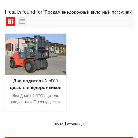
1 results found for "Продам внедорожный вилочный погрузчик"
Два водителя 2.5ton
дизель внедорожников
все местность грубая
Два Драйв 2.5TON дизель
местность вилочная
внедорожни Преимущества
погрузка
грубых погрузчиков по
местности: 1. Принять
четырехколесный привод. 2.
Прочитайте Больше
1
Всего
страницы
Шасси высок. 3. 2,5 тонна
грубая погрузка на местность