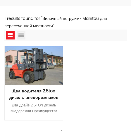
1 results found for "Вилочный погрузчик Manitou для
пересеченной местности"
Два водителя 2.5ton
дизель внедорожников
все местность грубая
Два Драйв 2.5TON дизель
местность вилочная
внедорожни Преимущества
погрузка
грубых погрузчиков по
местности: 1. Принять
четырехколесный привод. 2.
Прочитайте Больше