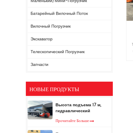
Маленький/мини-Погрузчик
Батарейный Вилочный Поток
Вилочный Погрузчик
Экскаватор
д
Телескопический Погрузчик
г
Запчасти
гр
гр
НОВЫЕ ПРОДУКТЫ
Высота подъема 17 м,
гидравлический
телескопический
Прочитайте Больше
вилочный погрузчик, 5
тонн, телескопический