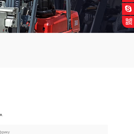
я.
Африку