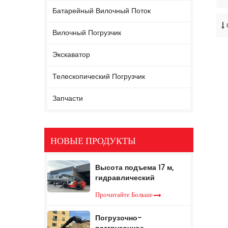
Батарейный Вилочный Поток
Вилочный Погрузчик
Экскаватор
Телескопический Погрузчик
Запчасти
НОВЫЕ ПРОДУКТЫ
Высота подъема 17 м,
гидравлический
телескопический
Прочитайте Больше
вилочный погрузчик, 5
тонн, телескопический
Погрузочно-
вилочный погрузчик с