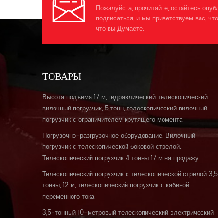
Пожалуйста, прочитайте, остайтесь опуб
подписаться, и мы приветствуем вас, что
что вы Думаете.
ТОВАРЫ
Высота подъема 17 м, гидравлический телескопический
вилочный погрузчик, 5 тонн, телескопический вилочный
погрузчик с ограничителем крутящего момента
Погрузочно-разгрузочное оборудование. Вилочный
погрузчик с телескопической боковой стрелой.
Телескопический погрузчик 4 тонны 17 м на продажу.
Телескопический погрузчик с телескопической стрелой 3,5
тонны, 12 м, телескопический погрузчик с кабиной
переменного тока
3,5-тонный 10-метровый телескопический электрический