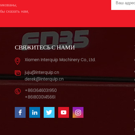
ликованы,
бы сказать нам,
СВЯЖИТЕСЬ С НАМИ
Xiamen Interquip Machinery Co., Ltd.
juju@interquip.cn
derek@interquip.cn
+8613646031950
+8618030145661