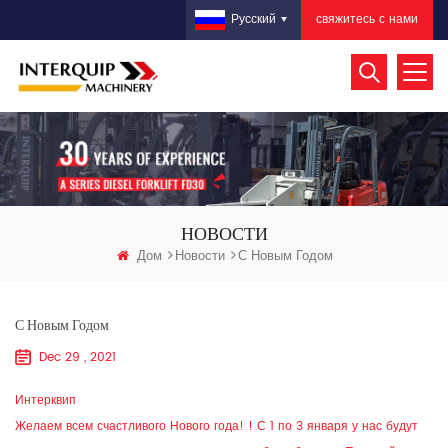
свяжитесь с нами
Русский
НОВОСТИ
Дом
Новости
С Новым Годом
С Новым Годом
Dec 29 , 2021
Интерквип
Желаем всем счастливого Нового года! ! С 1 по 3 января у нас будут