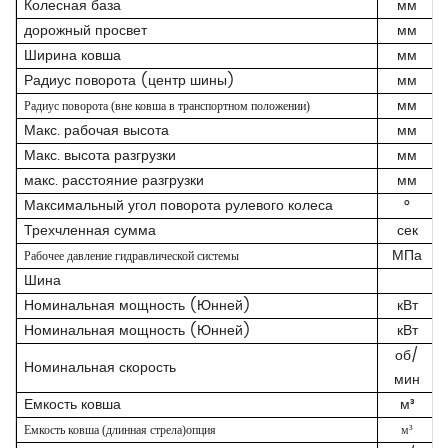
Колесная база
мм
дорожный просвет
мм
Ширина ковша
мм
Радиус поворота (центр шины)
мм
мм
Радиус поворота (вне ковша в транспортном положении)
Макс. рабочая высота
мм
Макс. высота разгрузки
мм
макс. расстояние разгрузки
мм
Максимальный угол поворота рулевого колеса
°
Трехчленная сумма
сек
МПа
Рабочее давление гидравлической системы
Шина
Номинальная мощность (Юнней)
кВт
Номинальная мощность (Юнней)
кВт
об/
Номинальная скорость
мин
Емкость ковша
м³
Емкость ковша (длинная стрела)опция
м³