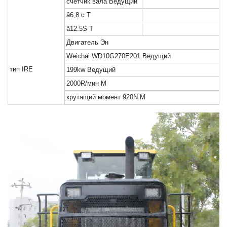
счетчик вала
Ведущий
â6,8 с
Т
â12.5S
Т
Двигатель
Эн
Weichai WD10G270E201
Ведущий
тип IRE
199kw
Ведущий
2000R/мин
М
крутящий момент
920N.M