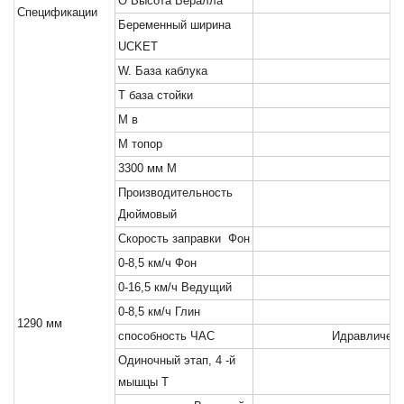
О
Высота Вералла
Спецификации
Беременный
ширина
UCKET
W.
База каблука
Т
база стойки
М
в
М
топор
3300 мм
М
Производительность
Дюймовый
Скорость заправки
Фон
0-8,5 км/ч
Фон
0-16,5 км/ч
Ведущий
0-8,5 км/ч
Глин
1290 мм
способность
ЧАС
Идравлическ
Одиночный этап, 4 -й
мышцы
Т